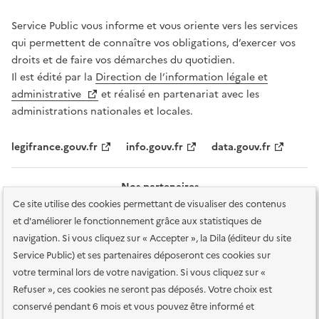
Service Public vous informe et vous oriente vers les services
qui permettent de connaître vos obligations, d’exercer vos
droits et de faire vos démarches du quotidien.
Il est édité par la
Direction de l’information légale et
administrative
et réalisé en partenariat avec les
administrations nationales et locales.
legifrance.gouv.fr
info.gouv.fr
data.gouv.fr
Nos partenaires
Ce site utilise des cookies permettant de visualiser des contenus
et d'améliorer le fonctionnement grâce aux statistiques de
navigation. Si vous cliquez sur « Accepter », la Dila (éditeur du site
Service Public) et ses partenaires déposeront ces cookies sur
votre terminal lors de votre navigation. Si vous cliquez sur «
Plan du site
Accessibilité : totalement conforme
Accessibilité des
Refuser », ces cookies ne seront pas déposés. Votre choix est
services en ligne
Mentions légales
Données personnelles et sécurité
conservé pendant 6 mois et vous pouvez être informé et