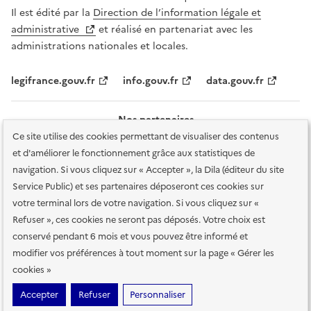
Il est édité par la
Direction de l’information légale et
administrative
et réalisé en partenariat avec les
administrations nationales et locales.
legifrance.gouv.fr
info.gouv.fr
data.gouv.fr
Nos partenaires
Ce site utilise des cookies permettant de visualiser des contenus
et d'améliorer le fonctionnement grâce aux statistiques de
navigation. Si vous cliquez sur « Accepter », la Dila (éditeur du site
Service Public) et ses partenaires déposeront ces cookies sur
votre terminal lors de votre navigation. Si vous cliquez sur «
Plan du site
Accessibilité : totalement conforme
Accessibilité des
Refuser », ces cookies ne seront pas déposés. Votre choix est
services en ligne
Mentions légales
Données personnelles et sécurité
conservé pendant 6 mois et vous pouvez être informé et
modifier vos préférences à tout moment sur la page « Gérer les
Conditions générales d'utilisation
Gestion des cookies
cookies »
Sauf mention contraire, tous les contenus de ce site sont sous
licence
Accepter
Refuser
Personnaliser
etalab-2.0