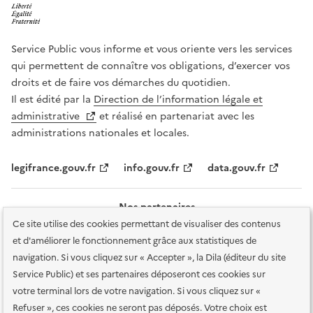
Service Public vous informe et vous oriente vers les services
qui permettent de connaître vos obligations, d’exercer vos
droits et de faire vos démarches du quotidien.
Il est édité par la
Direction de l’information légale et
administrative
et réalisé en partenariat avec les
administrations nationales et locales.
legifrance.gouv.fr
info.gouv.fr
data.gouv.fr
Nos partenaires
Ce site utilise des cookies permettant de visualiser des contenus
et d'améliorer le fonctionnement grâce aux statistiques de
navigation. Si vous cliquez sur « Accepter », la Dila (éditeur du site
Service Public) et ses partenaires déposeront ces cookies sur
votre terminal lors de votre navigation. Si vous cliquez sur «
Plan du site
Accessibilité : totalement conforme
Accessibilité des
Refuser », ces cookies ne seront pas déposés. Votre choix est