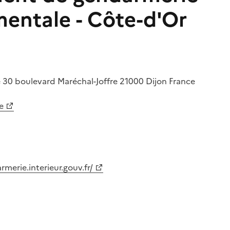
entale - Côte-d'Or
e
30 boulevard Maréchal-Joffre
21000
Dijon
France
e
merie.interieur.gouv.fr/