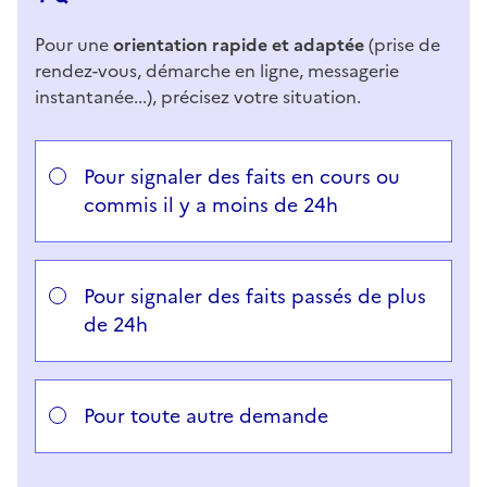
Pour une
orientation rapide et adaptée
(prise de
rendez-vous, démarche en ligne, messagerie
instantanée...), précisez votre situation.
Répondez aux questions successives et les réponses 
Vous avez choisi
Choisissez votre cas
Pour signaler des faits en cours ou
commis il y a moins de 24h
Pour signaler des faits passés de plus
de 24h
Pour toute autre demande