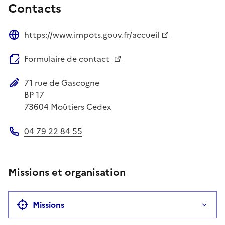
Contacts
https://www.impots.gouv.fr/accueil
Site web
Formulaire de contact
71 rue de Gascogne
Adresse postale
BP 17
73604
Moûtiers Cedex
04 79 22 84 55
Téléphone
Missions et organisation
Missions