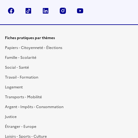
Facebook
TikTok
LinkedIn
Instagram
YouTube
Fiches pratiques par thèmes
Papiers - Citoyenneté - Élections
Famille - Scolarité
Social - Santé
Travail - Formation
Logement
Transports - Mobilité
Argent - Impôts - Consommation
Justice
Étranger - Europe
Loisirs - Sports - Culture