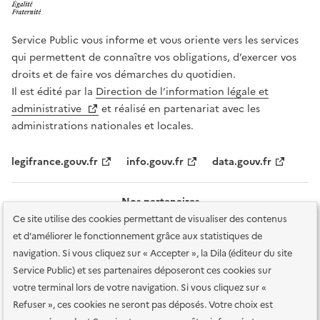
Service Public vous informe et vous oriente vers les services
qui permettent de connaître vos obligations, d’exercer vos
droits et de faire vos démarches du quotidien.
Il est édité par la
Direction de l’information légale et
administrative
et réalisé en partenariat avec les
administrations nationales et locales.
legifrance.gouv.fr
info.gouv.fr
data.gouv.fr
Nos partenaires
Ce site utilise des cookies permettant de visualiser des contenus
et d'améliorer le fonctionnement grâce aux statistiques de
navigation. Si vous cliquez sur « Accepter », la Dila (éditeur du site
Service Public) et ses partenaires déposeront ces cookies sur
votre terminal lors de votre navigation. Si vous cliquez sur «
Plan du site
Accessibilité : totalement conforme
Accessibilité des
Refuser », ces cookies ne seront pas déposés. Votre choix est
services en ligne
Mentions légales
Données personnelles et sécurité