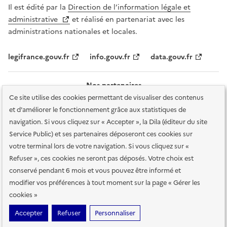
Il est édité par la
Direction de l’information légale et
administrative
et réalisé en partenariat avec les
administrations nationales et locales.
legifrance.gouv.fr
info.gouv.fr
data.gouv.fr
Nos partenaires
Ce site utilise des cookies permettant de visualiser des contenus
et d'améliorer le fonctionnement grâce aux statistiques de
navigation. Si vous cliquez sur « Accepter », la Dila (éditeur du site
Service Public) et ses partenaires déposeront ces cookies sur
votre terminal lors de votre navigation. Si vous cliquez sur «
Plan du site
Accessibilité : totalement conforme
Accessibilité des
Refuser », ces cookies ne seront pas déposés. Votre choix est
services en ligne
Mentions légales
Données personnelles et sécurité
conservé pendant 6 mois et vous pouvez être informé et
modifier vos préférences à tout moment sur la page « Gérer les
Conditions générales d'utilisation
Gestion des cookies
cookies »
Sauf mention contraire, tous les contenus de ce site sont sous
licence
Accepter
Refuser
Personnaliser
etalab-2.0