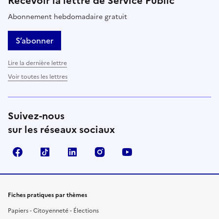
Recevoir la lettre de Service Public
Abonnement hebdomadaire gratuit
S’abonner
Lire la dernière lettre
Voir toutes les lettres
Suivez-nous
sur les réseaux sociaux
Facebook
TikTok
LinkedIn
Instagram
YouTube
Fiches pratiques par thèmes
Papiers - Citoyenneté - Élections