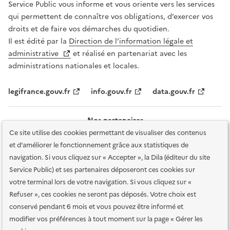
Service Public vous informe et vous oriente vers les services
qui permettent de connaître vos obligations, d’exercer vos
droits et de faire vos démarches du quotidien.
Il est édité par la
Direction de l’information légale et
administrative
et réalisé en partenariat avec les
administrations nationales et locales.
legifrance.gouv.fr
info.gouv.fr
data.gouv.fr
Nos partenaires
Ce site utilise des cookies permettant de visualiser des contenus
et d'améliorer le fonctionnement grâce aux statistiques de
navigation. Si vous cliquez sur « Accepter », la Dila (éditeur du site
Service Public) et ses partenaires déposeront ces cookies sur
votre terminal lors de votre navigation. Si vous cliquez sur «
Plan du site
Accessibilité : totalement conforme
Accessibilité des
Refuser », ces cookies ne seront pas déposés. Votre choix est
services en ligne
Mentions légales
Données personnelles et sécurité
conservé pendant 6 mois et vous pouvez être informé et
modifier vos préférences à tout moment sur la page « Gérer les
Conditions générales d'utilisation
Gestion des cookies