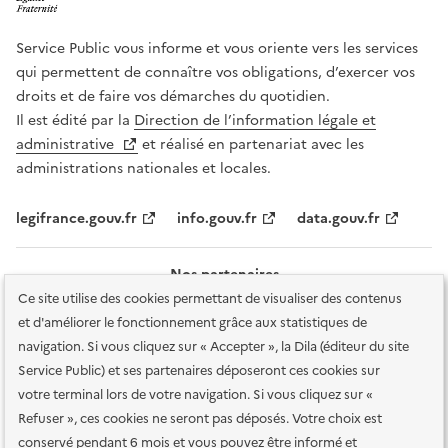
Service Public vous informe et vous oriente vers les services
qui permettent de connaître vos obligations, d’exercer vos
droits et de faire vos démarches du quotidien.
Il est édité par la
Direction de l’information légale et
administrative
et réalisé en partenariat avec les
administrations nationales et locales.
legifrance.gouv.fr
info.gouv.fr
data.gouv.fr
Nos partenaires
Ce site utilise des cookies permettant de visualiser des contenus
et d'améliorer le fonctionnement grâce aux statistiques de
navigation. Si vous cliquez sur « Accepter », la Dila (éditeur du site
Service Public) et ses partenaires déposeront ces cookies sur
votre terminal lors de votre navigation. Si vous cliquez sur «
Plan du site
Accessibilité : totalement conforme
Accessibilité des
Refuser », ces cookies ne seront pas déposés. Votre choix est
services en ligne
Mentions légales
Données personnelles et sécurité
conservé pendant 6 mois et vous pouvez être informé et