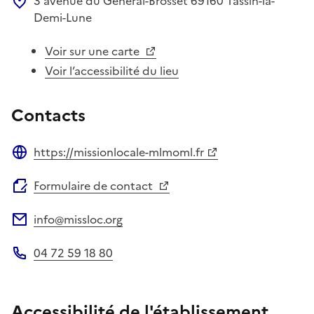
3 avenue du Général-Brosset
69160
Tassin-la-
Demi-Lune
Voir sur une carte
Voir l’accessibilité du lieu
Contacts
https://missionlocale-mlmoml.fr
Site web
Formulaire de contact
info@missloc.org
Adresse électronique
04 72 59 18 80
Téléphone
Accessibilité de l'établissement