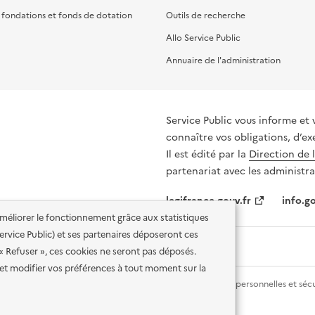
, fondations et fonds de dotation
Outils de recherche
Allo Service Public
Annuaire de l'administration
Service Public vous informe et 
connaître vos obligations, d’ex
Il est édité par la
Direction de 
partenariat avec les administra
legifrance.gouv.fr
info.go
'améliorer le fonctionnement grâce aux statistiques
 Service Public) et ses partenaires déposeront ces
 « Refuser », ces cookies ne seront pas déposés.
et modifier vos préférences à tout moment sur la
lité des services en ligne
Mentions légales
Données personnelles et sécu