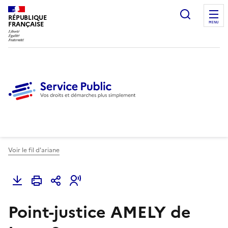
Ouvrir l
RÉPUBLIQUE
FRANÇAISE
MENU
Voir le fil d'ariane
Point-justice AMELY de