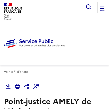
Ouvrir l
RÉPUBLIQUE
FRANÇAISE
MENU
Voir le fil d'ariane
Point-justice AMELY de