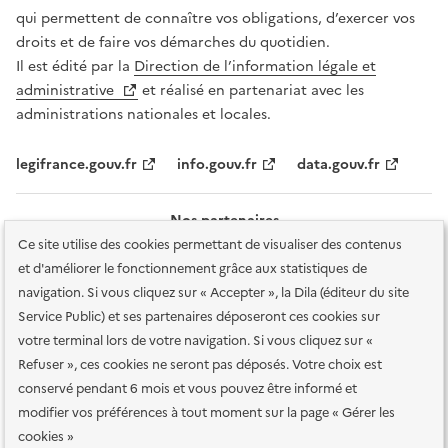
qui permettent de connaître vos obligations, d’exercer vos
droits et de faire vos démarches du quotidien.
Il est édité par la
Direction de l’information légale et
administrative
et réalisé en partenariat avec les
administrations nationales et locales.
legifrance.gouv.fr
info.gouv.fr
data.gouv.fr
Nos partenaires
Ce site utilise des cookies permettant de visualiser des contenus
et d'améliorer le fonctionnement grâce aux statistiques de
navigation. Si vous cliquez sur « Accepter », la Dila (éditeur du site
Service Public) et ses partenaires déposeront ces cookies sur
votre terminal lors de votre navigation. Si vous cliquez sur «
Plan du site
Accessibilité : totalement conforme
Accessibilité des
Refuser », ces cookies ne seront pas déposés. Votre choix est
services en ligne
Mentions légales
Données personnelles et sécurité
conservé pendant 6 mois et vous pouvez être informé et
modifier vos préférences à tout moment sur la page « Gérer les
Conditions générales d'utilisation
Gestion des cookies
cookies »