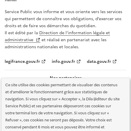
Service Public vous informe et vous oriente vers les services
qui permettent de connaître vos obligations, d’exercer vos
droits et de faire vos démarches du quotidien.
Il est édité par la
Direction de l’information légale et
administrative
et réalisé en partenariat avec les
administrations nationales et locales.
legifrance.gouv.fr
info.gouv.fr
data.gouv.fr
Nos partenaires
Ce site utilise des cookies permettant de visualiser des contenus
et d'améliorer le fonctionnement grâce aux statistiques de
navigation. Si vous cliquez sur « Accepter », la Dila (éditeur du site
Service Public) et ses partenaires déposeront ces cookies sur
votre terminal lors de votre navigation. Si vous cliquez sur «
Plan du site
Accessibilité : totalement conforme
Accessibilité des
Refuser », ces cookies ne seront pas déposés. Votre choix est
services en ligne
Mentions légales
Données personnelles et sécurité
conservé pendant 6 mois et vous pouvez être informé et