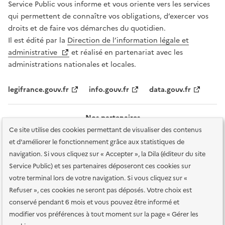
Service Public vous informe et vous oriente vers les services
qui permettent de connaître vos obligations, d’exercer vos
droits et de faire vos démarches du quotidien.
Il est édité par la
Direction de l’information légale et
administrative
et réalisé en partenariat avec les
administrations nationales et locales.
legifrance.gouv.fr
info.gouv.fr
data.gouv.fr
Nos partenaires
Ce site utilise des cookies permettant de visualiser des contenus
et d'améliorer le fonctionnement grâce aux statistiques de
navigation. Si vous cliquez sur « Accepter », la Dila (éditeur du site
Service Public) et ses partenaires déposeront ces cookies sur
votre terminal lors de votre navigation. Si vous cliquez sur «
Plan du site
Accessibilité : totalement conforme
Accessibilité des
Refuser », ces cookies ne seront pas déposés. Votre choix est
services en ligne
Mentions légales
Données personnelles et sécurité
conservé pendant 6 mois et vous pouvez être informé et
modifier vos préférences à tout moment sur la page « Gérer les
Conditions générales d'utilisation
Gestion des cookies