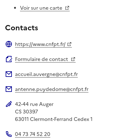
Voir sur une carte
Contacts
https://www.cnfpt.fr/
Site web
Formulaire de contact
accueil.auvergne@cnfpt.fr
Adresse électronique
antenne.puydedome@cnfpt.fr
Adresse électronique
42-44 rue Auger
Adresse postale
CS 30397
63011
Clermont-Ferrand Cedex 1
04 73 74 52 20