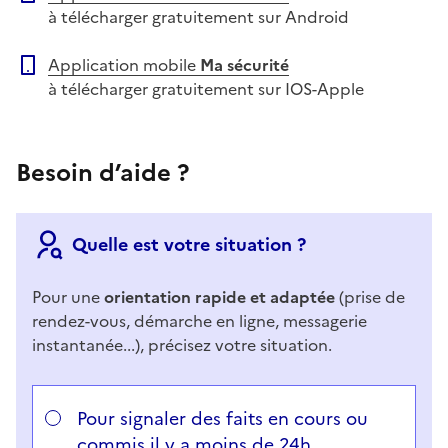
à télécharger gratuitement sur Android
Application mobile
Ma sécurité
à télécharger gratuitement sur IOS-Apple
Besoin d’aide ?
Quelle est votre situation ?
Pour une
orientation rapide et adaptée
(prise de
rendez-vous, démarche en ligne, messagerie
instantanée...), précisez votre situation.
Répondez aux questions successives et les réponses 
Vous avez choisi
Choisissez votre cas
Pour signaler des faits en cours ou
commis il y a moins de 24h