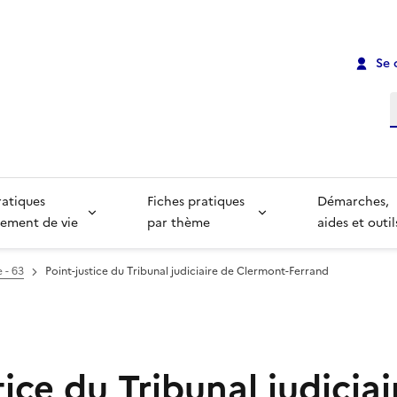
Se 
R
ratiques
Fiches pratiques
Démarches,
ement de vie
par thème
aides et outil
 - 63
Point-justice du Tribunal judiciaire de Clermont-Ferrand
tice du Tribunal judiciai