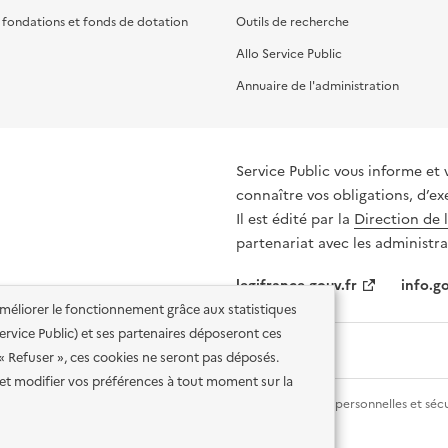
, fondations et fonds de dotation
Outils de recherche
Allo Service Public
Annuaire de l'administration
Service Public vous informe et 
connaître vos obligations, d’ex
Il est édité par la
Direction de 
partenariat avec les administra
legifrance.gouv.fr
info.go
'améliorer le fonctionnement grâce aux statistiques
 Service Public) et ses partenaires déposeront ces
 « Refuser », ces cookies ne seront pas déposés.
et modifier vos préférences à tout moment sur la
lité des services en ligne
Mentions légales
Données personnelles et sécu