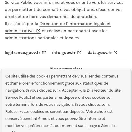
Service Public vous informe et vous oriente vers les services
qui permettent de connaître vos obligations, d’exercer vos
droits et de faire vos démarches du quotidien.
Il est édité par la
Direction de l’information légale et
administrative
et réalisé en partenariat avec les
administrations nationales et locales.
legifrance.gouv.fr
info.gouv.fr
data.gouv.fr
Nos partenaires
Ce site utilise des cookies permettant de visualiser des contenus
et d'améliorer le fonctionnement grâce aux statistiques de
navigation. Si vous cliquez sur « Accepter », la Dila (éditeur du site
Service Public) et ses partenaires déposeront ces cookies sur
votre terminal lors de votre navigation. Si vous cliquez sur «
Plan du site
Accessibilité : totalement conforme
Accessibilité des
Refuser », ces cookies ne seront pas déposés. Votre choix est
services en ligne
Mentions légales
Données personnelles et sécurité
conservé pendant 6 mois et vous pouvez être informé et
modifier vos préférences à tout moment sur la page « Gérer les
Conditions générales d'utilisation
Gestion des cookies