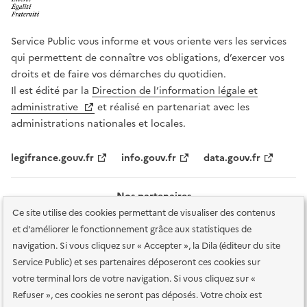
Service Public vous informe et vous oriente vers les services
qui permettent de connaître vos obligations, d’exercer vos
droits et de faire vos démarches du quotidien.
Il est édité par la
Direction de l’information légale et
administrative
et réalisé en partenariat avec les
administrations nationales et locales.
legifrance.gouv.fr
info.gouv.fr
data.gouv.fr
Nos partenaires
Ce site utilise des cookies permettant de visualiser des contenus
et d'améliorer le fonctionnement grâce aux statistiques de
navigation. Si vous cliquez sur « Accepter », la Dila (éditeur du site
Service Public) et ses partenaires déposeront ces cookies sur
votre terminal lors de votre navigation. Si vous cliquez sur «
Plan du site
Accessibilité : totalement conforme
Accessibilité des
Refuser », ces cookies ne seront pas déposés. Votre choix est