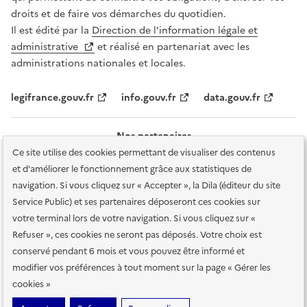
droits et de faire vos démarches du quotidien.
Il est édité par la
Direction de l’information légale et
administrative
et réalisé en partenariat avec les
administrations nationales et locales.
legifrance.gouv.fr
info.gouv.fr
data.gouv.fr
Nos partenaires
Ce site utilise des cookies permettant de visualiser des contenus
et d'améliorer le fonctionnement grâce aux statistiques de
navigation. Si vous cliquez sur « Accepter », la Dila (éditeur du site
Service Public) et ses partenaires déposeront ces cookies sur
votre terminal lors de votre navigation. Si vous cliquez sur «
Plan du site
Accessibilité : totalement conforme
Accessibilité des
Refuser », ces cookies ne seront pas déposés. Votre choix est
services en ligne
Mentions légales
Données personnelles et sécurité
conservé pendant 6 mois et vous pouvez être informé et
modifier vos préférences à tout moment sur la page « Gérer les
Conditions générales d'utilisation
Gestion des cookies
cookies »
Sauf mention contraire, tous les contenus de ce site sont sous
licence