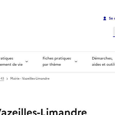
Se 
R
ratiques
Fiches pratiques
Démarches,
ement de vie
par thème
aides et outil
 43
Mairie - Vazeilles-Limandre
Vazeilles-Limandre