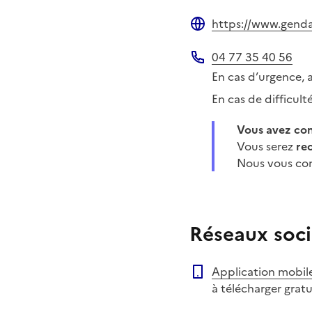
https://www.gendar
Site web
04 77 35 40 56
Téléphone
En cas d’urgence, 
En cas de difficul
Vous avez c
Vous serez
re
Nous vous con
Réseaux soci
Application mobil
à télécharger grat