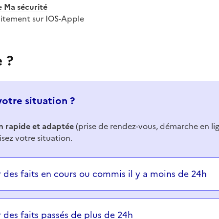
e
Ma sécurité
uitement sur IOS-Apple
e ?
votre situation ?
n rapide et adaptée
(prise de rendez-vous, démarche en li
isez votre situation.
ons successives et les réponses s’afficheront automatiq
r des faits en cours ou commis il y a moins de 24h
r des faits passés de plus de 24h