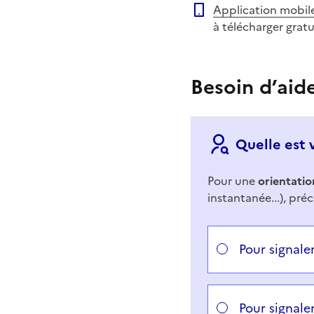
Application mobil
à télécharger grat
Besoin d’aid
Quelle est 
Pour une
orientatio
instantanée...), préc
Répondez aux questi
Vous avez choisi
Choisissez votre cas
Pour signale
Pour signale