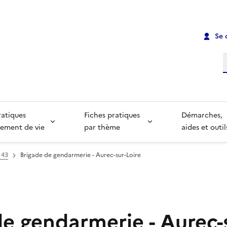
Se 
R
ratiques
Fiches pratiques
Démarches,
ement de vie
par thème
aides et outil
 43
Brigade de gendarmerie - Aurec-sur-Loire
e gendarmerie - Aurec-