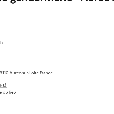
8h
3110
Aurec-sur-Loire
France
e
té du lieu