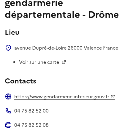
gendarmerie
départementale - Drôme
Lieu
avenue Dupré-de-Loire
26000
Valence
France
Voir sur une carte
Contacts
https://www.gendarmerie.interieur.gouv.fr
Site web
04 75 82 52 00
Téléphone
04 75 82 52 08
Fax