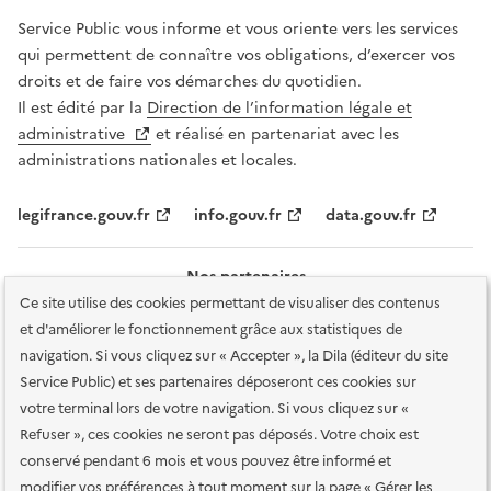
Service Public vous informe et vous oriente vers les services
qui permettent de connaître vos obligations, d’exercer vos
droits et de faire vos démarches du quotidien.
Il est édité par la
Direction de l’information légale et
administrative
et réalisé en partenariat avec les
administrations nationales et locales.
legifrance.gouv.fr
info.gouv.fr
data.gouv.fr
Nos partenaires
Ce site utilise des cookies permettant de visualiser des contenus
et d'améliorer le fonctionnement grâce aux statistiques de
navigation. Si vous cliquez sur « Accepter », la Dila (éditeur du site
Service Public) et ses partenaires déposeront ces cookies sur
votre terminal lors de votre navigation. Si vous cliquez sur «
Plan du site
Accessibilité : totalement conforme
Accessibilité des
Refuser », ces cookies ne seront pas déposés. Votre choix est
services en ligne
Mentions légales
Données personnelles et sécurité
conservé pendant 6 mois et vous pouvez être informé et
modifier vos préférences à tout moment sur la page « Gérer les