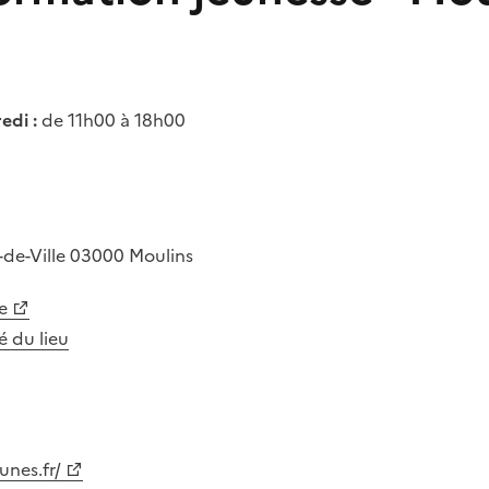
edi :
de 11h00 à 18h00
-de-Ville
03000
Moulins
e
té du lieu
eunes.fr/