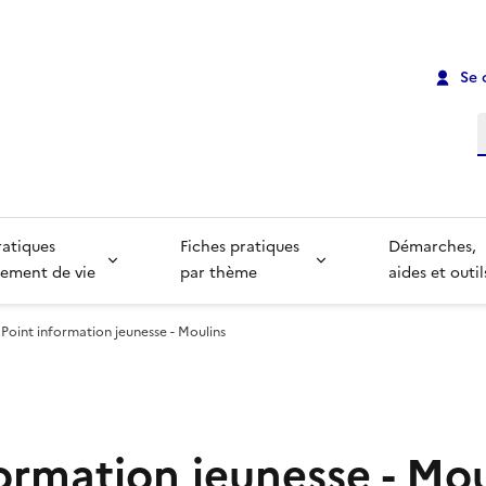
Se 
R
ratiques
Fiches pratiques
Démarches,
ement de vie
par thème
aides et outil
Point information jeunesse - Moulins
ormation jeunesse - Mou