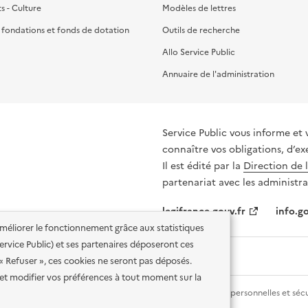
ts - Culture
Modèles de lettres
, fondations et fonds de dotation
Outils de recherche
Allo Service Public
Annuaire de l'administration
Service Public vous informe et 
connaître vos obligations, d’ex
Il est édité par la
Direction de 
partenariat avec les administra
legifrance.gouv.fr
info.go
'améliorer le fonctionnement grâce aux statistiques
 Service Public) et ses partenaires déposeront ces
 « Refuser », ces cookies ne seront pas déposés.
et modifier vos préférences à tout moment sur la
lité des services en ligne
Mentions légales
Données personnelles et sécu