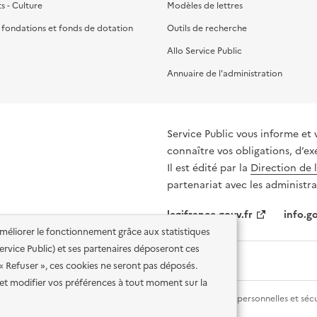
ts - Culture
Modèles de lettres
, fondations et fonds de dotation
Outils de recherche
Allo Service Public
Annuaire de l'administration
Service Public vous informe et 
connaître vos obligations, d’ex
Il est édité par la
Direction de 
partenariat avec les administra
legifrance.gouv.fr
info.go
'améliorer le fonctionnement grâce aux statistiques
 Service Public) et ses partenaires déposeront ces
 « Refuser », ces cookies ne seront pas déposés.
et modifier vos préférences à tout moment sur la
lité des services en ligne
Mentions légales
Données personnelles et sécu