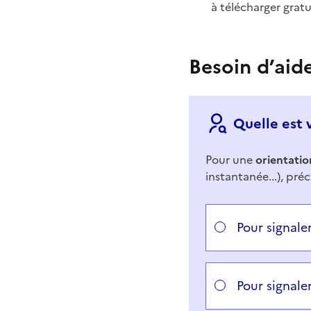
à télécharger grat
Besoin d’aid
Quelle est 
Pour une
orientatio
instantanée...), préc
Répondez aux questi
Vous avez choisi
Choisissez votre cas
Pour signale
Pour signale