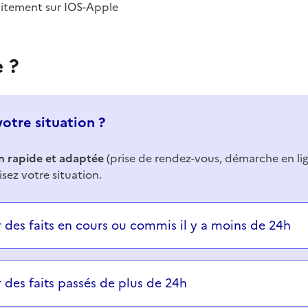
uitement sur IOS-Apple
e ?
votre situation ?
n rapide et adaptée
(prise de rendez-vous, démarche en li
isez votre situation.
ons successives et les réponses s’afficheront automatiq
r des faits en cours ou commis il y a moins de 24h
r des faits passés de plus de 24h