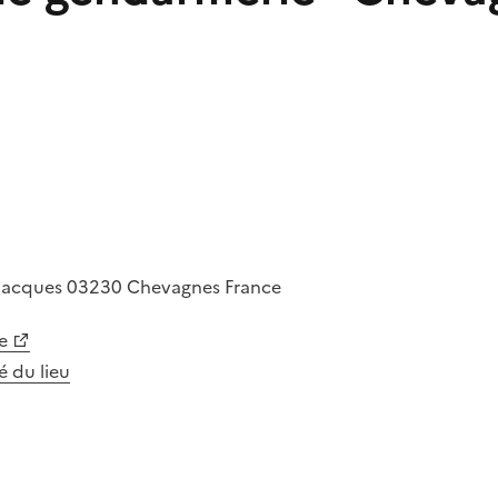
-Jacques
03230
Chevagnes
France
e
té du lieu