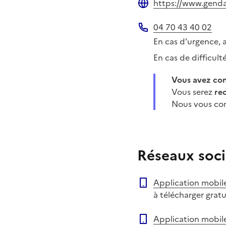
https://www.gendar
Site web
04 70 43 40 02
Téléphone
En cas d’urgence, 
En cas de difficul
Vous avez c
Vous serez
re
Nous vous con
Réseaux soci
Application mobil
à télécharger grat
Application mobil