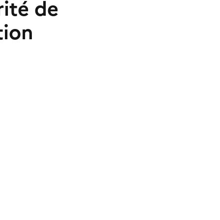
rité de
tion