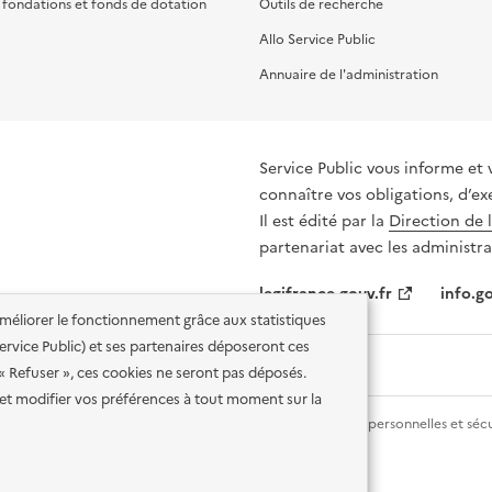
, fondations et fonds de dotation
Outils de recherche
Allo Service Public
Annuaire de l'administration
Service Public vous informe et 
connaître vos obligations, d’ex
Il est édité par la
Direction de 
partenariat avec les administra
legifrance.gouv.fr
info.go
'améliorer le fonctionnement grâce aux statistiques
 Service Public) et ses partenaires déposeront ces
 « Refuser », ces cookies ne seront pas déposés.
et modifier vos préférences à tout moment sur la
lité des services en ligne
Mentions légales
Données personnelles et sécu