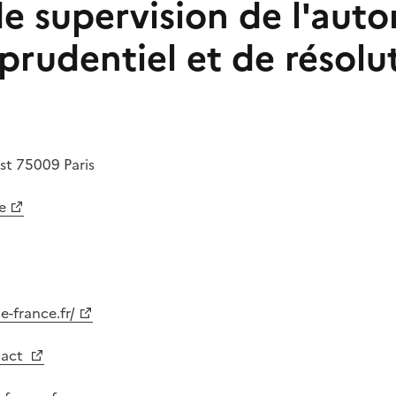
e supervision de l'auto
prudentiel et de résolu
est
75009
Paris
e
e-france.fr/
tact