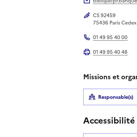
bibli@acpr.banque-
Adresse électronique
CS 92459
Adresse postale
75436
Paris Cedex
01 49 95 40 00
Téléphone
01 49 95 40 48
Fax
Missions et orga
Responsable(s)
Accessibilité