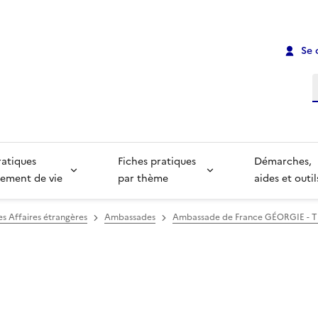
Se 
R
ratiques
Fiches pratiques
Démarches,
ement de vie
par thème
aides et outil
es Affaires étrangères
Ambassades
Ambassade de France GÉORGIE - Tbi