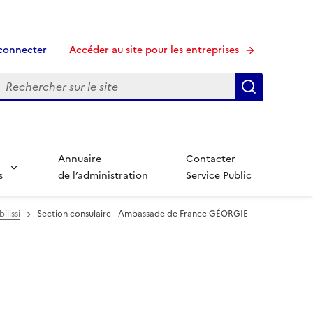
connecter
Accéder au site pour les entreprises
echerche
Recherche
Annuaire
Contacter
s
de l’administration
Service Public
lissi
Section consulaire - Ambassade de France GÉORGIE -