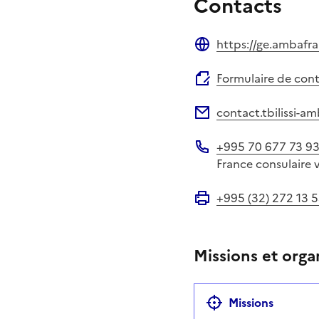
Contacts
https://ge.ambafra
Site web
Formulaire de con
contact.tbilissi-a
Adresse électronique
+995 70 677 73 9
Téléphone
France consulaire 
+995 (32) 272 13 
Fax
Missions et orga
Missions