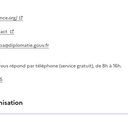
nce.org/
tact
mba@diplomatie.gouv.fr
3
vous répond par téléphone (service gratuit), de 8h à 16h.
55
nisation