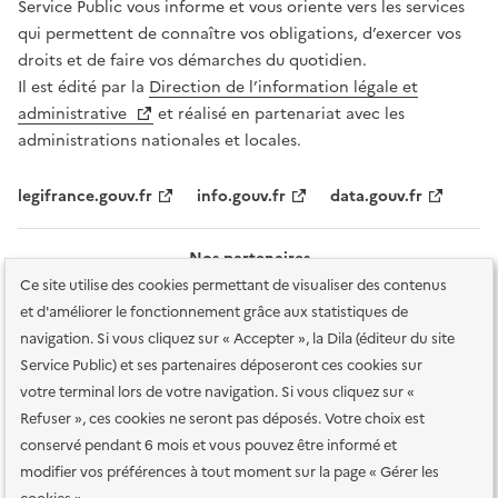
Service Public vous informe et vous oriente vers les services
qui permettent de connaître vos obligations, d’exercer vos
droits et de faire vos démarches du quotidien.
Il est édité par la
Direction de l’information légale et
administrative
et réalisé en partenariat avec les
administrations nationales et locales.
legifrance.gouv.fr
info.gouv.fr
data.gouv.fr
Nos partenaires
Ce site utilise des cookies permettant de visualiser des contenus
et d'améliorer le fonctionnement grâce aux statistiques de
navigation. Si vous cliquez sur « Accepter », la Dila (éditeur du site
Service Public) et ses partenaires déposeront ces cookies sur
votre terminal lors de votre navigation. Si vous cliquez sur «
Plan du site
Accessibilité : totalement conforme
Accessibilité des
Refuser », ces cookies ne seront pas déposés. Votre choix est
services en ligne
Mentions légales
Données personnelles et sécurité
conservé pendant 6 mois et vous pouvez être informé et
modifier vos préférences à tout moment sur la page « Gérer les
Conditions générales d'utilisation
Gestion des cookies